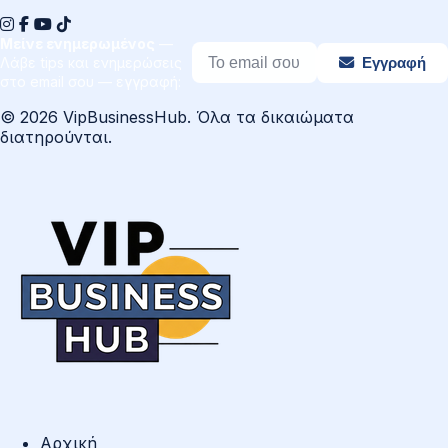
Μείνε ενημερωμένος
—
Λάβε tips και ενημερώσεις
Εγγραφή
στο email σου — εγγραφή:
© 2026 VipBusinessHub. Όλα τα δικαιώματα
διατηρούνται.
Αρχική