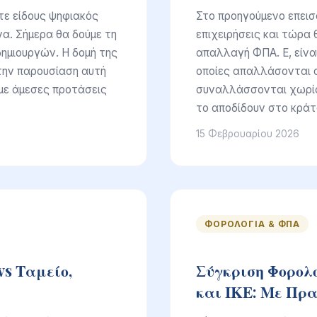
οτε είδους ψηφιακός
Στο προηγούμενο επεισό
να. Σήμερα θα δούμε τη
επιχειρήσεις και τώρα θ
ημιουργών. Η δομή της
απαλλαγή ΦΠΑ. Ε, είνα
την παρουσίαση αυτή
οποίες απαλλάσονται 
ε με άμεσες προτάσεις
συναλλάσσονται χωρίς
το αποδίδουν στο κράτ
15 Φεβρουαρίου 2026
ΦΟΡΟΛΟΓΊΑ & ΦΠΑ
vs Ταμείο,
Σύγκριση Φορολ
και ΙΚΕ: Με Πρ